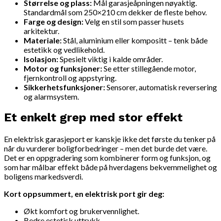
Størrelse og plass:
Mål garasjeåpningen nøyaktig.
Standardmål som 250×210 cm dekker de fleste behov.
Farge og design:
Velg en stil som passer husets
arkitektur.
Materiale:
Stål, aluminium eller kompositt – tenk både
estetikk og vedlikehold.
Isolasjon:
Spesielt viktig i kalde områder.
Motor og funksjoner:
Se etter stillegående motor,
fjernkontroll og appstyring.
Sikkerhetsfunksjoner:
Sensorer, automatisk reversering
og alarmsystem.
Et enkelt grep med stor effekt
En elektrisk garasjeport er kanskje ikke det første du tenker på
når du vurderer boligforbedringer – men det burde det være.
Det er en oppgradering som kombinerer form og funksjon, og
som har målbar effekt både på hverdagens bekvemmelighet og
boligens markedsverdi.
Kort oppsummert, en elektrisk port gir deg:
Økt komfort og brukervennlighet.
Bedre estetisk uttrykk.