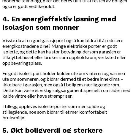
moderne teknologi, øker det deres tillit til at resten av boligen
også er godt vedlikeholdt.
4.
En energieffektiv løsning med
isolasjon som monner
Visste du at en god garasjeport også kan bidra til å redusere
energikostnadene dine? Mange elektriske porter er godt
isolerte, og dette kan ha stor betydning dersom garasjen er
tilknyttet huset eller brukes som oppholdsrom, verksted eller
oppbevaringsplass.
En godt isolert port holder kulden ute om vinteren og varmen
ute om sommeren, og bidrar dermed til et bedre inneklima –
ikke bare i garasjen, men også i boligens nærliggende rom.
Dette kan være et viktig salgsargument, spesielt i områder med
kalde vintre eller høye strømpriser.
I tillegg oppleves isolerte porter som mer solide og
stillegående, noe som bidrar til et mer komfortabelt
bruksmiljø.
5.
Økt boligverdi og sterkere