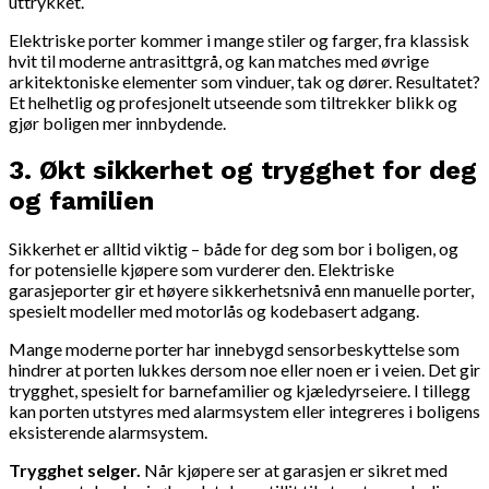
uttrykket.
Elektriske porter kommer i mange stiler og farger, fra klassisk
hvit til moderne antrasittgrå, og kan matches med øvrige
arkitektoniske elementer som vinduer, tak og dører. Resultatet?
Et helhetlig og profesjonelt utseende som tiltrekker blikk og
gjør boligen mer innbydende.
3.
Økt sikkerhet og trygghet for deg
og familien
Sikkerhet er alltid viktig – både for deg som bor i boligen, og
for potensielle kjøpere som vurderer den. Elektriske
garasjeporter gir et høyere sikkerhetsnivå enn manuelle porter,
spesielt modeller med motorlås og kodebasert adgang.
Mange moderne porter har innebygd sensorbeskyttelse som
hindrer at porten lukkes dersom noe eller noen er i veien. Det gir
trygghet, spesielt for barnefamilier og kjæledyrseiere. I tillegg
kan porten utstyres med alarmsystem eller integreres i boligens
eksisterende alarmsystem.
Trygghet selger.
Når kjøpere ser at garasjen er sikret med