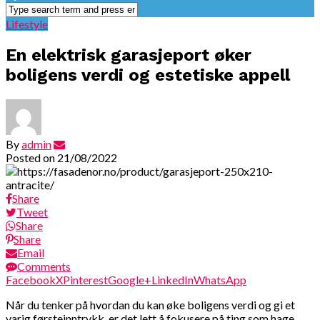
Lifestyle
En elektrisk garasjeport øker
boligens verdi og estetiske appell
By
admin
Posted on
21/08/2022
Share
Tweet
Share
Share
Email
Comments
Facebook
X
Pinterest
Google+
LinkedIn
WhatsApp
Når du tenker på hvordan du kan øke boligens verdi og gi et
varig førsteinntrykk, er det lett å fokusere på ting som hage,