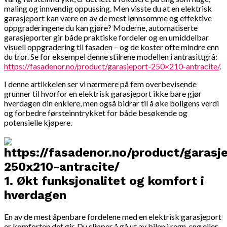
maling og innvendig oppussing. Men visste du at en elektrisk
garasjeport kan være en av de mest lønnsomme og effektive
oppgraderingene du kan gjøre? Moderne, automatiserte
garasjeporter gir både praktiske fordeler og en umiddelbar
visuell oppgradering til fasaden – og de koster ofte mindre enn
du tror. Se for eksempel denne stilrene modellen i antrasittgrå:
https://fasadenor.no/product/garasjeport-250×210-antracite/
.
I denne artikkelen ser vi nærmere på fem overbevisende
grunner til hvorfor en elektrisk garasjeport ikke bare gjør
hverdagen din enklere, men også bidrar til å øke boligens verdi
og forbedre førsteinntrykket for både besøkende og
potensielle kjøpere.
1.
Økt funksjonalitet og komfort i
hverdagen
En av de mest åpenbare fordelene med en elektrisk garasjeport
er komforten det gir. Du slipper å gå ut av bilen i regn, snø eller