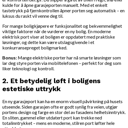
kulde for å åpne garasjeporten manuelt. Med et enkelt
tastetrykk på fjernkontrollen åpner porten seg automatisk – en
luksus du raskt vil venne deg til.
For mange boligkjøpere er funksjonalitet og bekvemmelighet
viktige faktorer når de vurderer en ny bolig. En moderne
elektrisk port viser at boligen er oppdatert med praktiske
løsninger, og dette kan være utslagsgivende i et
konkurransepreget boligmarked.
Bonus:
Mange elektriske porter har nå smarte løsninger som
lar deg styre porten via mobiltelefonen – perfekt for deg som
liker teknologi og kontroll.
2.
Et betydelig løft i boligens
estetiske uttrykk
En ny garasjeport kan ha en enorm visuell påvirkning på husets
utseende. Siden garasjen ofte er godt synlig fra veien, utgjør
portens design og farge en stor del av fasadens helhetsinntrykk.
En sliten, gammel eller utdatert port kan trekke ned
totalinntrykket – mens en moderne, stilren port løfter hele